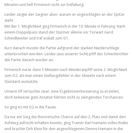
Minuten und ließ Firmenich nicht zur Entfaltung.
Leider zeigte der Gegner aber, warum er ungeschlagen an der Spitze
steht.
Mit der 1. Möglichkeit ging Firmenich in der 10. Minute in Führung. Nach
einem Doppelpass stand der Stürmer alleine vor Torwart Gerd
Scheidtweiler und traf eiskalt zum 0:1.
Kurz danach musste die Partie aufgrund der starken Niederschläge
unterbrochen werden. Leider (aus unserer Sicht) pfiff der Schiedsrichter
die Partie danach wieder an.
Firmenich nutze dann 5 Minuten nach Wiederanpfiff seine 2. Möglichkeit
zum 0:2, als man einen Stellungsfehler in der Abwehr nach einem
Standard ausnutzte.
Unsere Elf versuchte zwar, eine Ergebnisverbesserung zu erzielen,
doch teilweise gute Ansätze führten nicht zu zwingenden Torchancen.
So ging es mit 0:2 in die Pause.
Da nur ein Sieg die theoretische Chance auf den 2. Platz und damit den
Aufstieg aufrecht erhalten konnte, ging Trainer Karl Hamann volles Risiko
und brachte Dirk Klein für den angeschlagenen Dennis Hamann in die