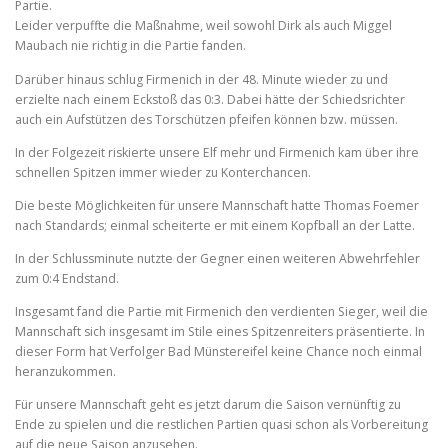
Partie.
Leider verpuffte die Maßnahme, weil sowohl Dirk als auch Miggel
Maubach nie richtig in die Partie fanden.
Darüber hinaus schlug Firmenich in der 48. Minute wieder zu und
erzielte nach einem Eckstoß das 0:3. Dabei hätte der Schiedsrichter
auch ein Aufstützen des Torschützen pfeifen können bzw. müssen.
In der Folgezeit riskierte unsere Elf mehr und Firmenich kam über ihre
schnellen Spitzen immer wieder zu Konterchancen.
Die beste Möglichkeiten für unsere Mannschaft hatte Thomas Foemer
nach Standards; einmal scheiterte er mit einem Kopfball an der Latte.
In der Schlussminute nutzte der Gegner einen weiteren Abwehrfehler
zum 0:4 Endstand.
Insgesamt fand die Partie mit Firmenich den verdienten Sieger, weil die
Mannschaft sich insgesamt im Stile eines Spitzenreiters präsentierte. In
dieser Form hat Verfolger Bad Münstereifel keine Chance noch einmal
heranzukommen.
Für unsere Mannschaft geht es jetzt darum die Saison vernünftig zu
Ende zu spielen und die restlichen Partien quasi schon als Vorbereitung
auf die neue Saison anzusehen.