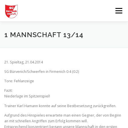
Zum
Inhalt
Menü
springen
START
AKTUELLES
MANNSCHAFTEN
1 MANNSCHAFT 13/14
TABELLEN
SPIELBERICHTE
GESCHICHTE
21. Spieltag, 21.04.2014
SG Bürvenich/Schwerfen in Firmenich 0:4 (0:2)
VEREINSHEIM
PARTNER
Tore: Fehlanzeige
Fazit:
Niederlage im Spitzenspiel!
Trainer Karl Hamann konnte auf seine Bestbesetzung zurückgreifen.
Aufgrund des Hinspieles erwartete man einen Gegner, der von Beginn
an mit schnellen Angriffen zum Erfolg kommen will.
Entsprechend konzentriert begann unsere Mannschaft in den ersten