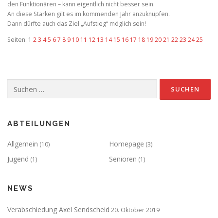
den Funktionären – kann eigentlich nicht besser sein.
An diese Stärken gilt es im kommenden Jahr anzuknüpfen.
Dann dürfte auch das Ziel „Aufstieg“ möglich sein!
Seiten:
1
2
3
4
5
6
7
8
9
10
11
12
13
14
15
16
17
18
19
20
21
22
23
24
25
Suchen
nach:
ABTEILUNGEN
Allgemein
Homepage
(10)
(3)
Jugend
Senioren
(1)
(1)
NEWS
Verabschiedung Axel Sendscheid
20. Oktober 2019