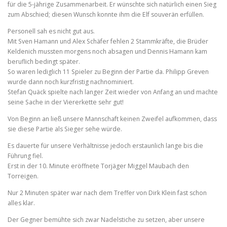
für die 5-jährige Zusammenarbeit. Er wünschte sich natürlich einen Sieg
zum Abschied; diesen Wunsch konnte ihm die Elf souverän erfüllen.
Personell sah es nicht gut aus.
Mit Sven Hamann und Alex Schäfer fehlen 2 Stammkräfte, die Brüder
Keldenich mussten morgens noch absagen und Dennis Hamann kam
beruflich bedingt später.
So waren lediglich 11 Spieler zu Beginn der Partie da. Philipp Greven
wurde dann noch kurzfristig nachnominiert.
Stefan Quäck spielte nach langer Zeit wieder von Anfang an und machte
seine Sache in der Viererkette sehr gut!
Von Beginn an ließ unsere Mannschaft keinen Zweifel aufkommen, dass
sie diese Partie als Sieger sehe würde.
Es dauerte für unsere Verhältnisse jedoch erstaunlich lange bis die
Führung fiel.
Erst in der 10. Minute eröffnete Torjäger Miggel Maubach den
Torreigen.
Nur 2 Minuten später war nach dem Treffer von Dirk Klein fast schon
alles klar.
Der Gegner bemühte sich zwar Nadelstiche zu setzen, aber unsere