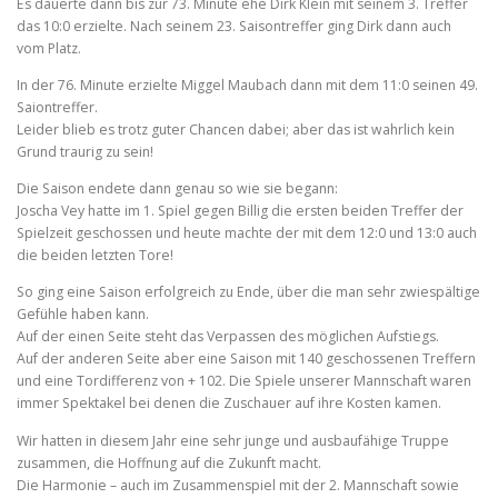
Es dauerte dann bis zur 73. Minute ehe Dirk Klein mit seinem 3. Treffer
das 10:0 erzielte. Nach seinem 23. Saisontreffer ging Dirk dann auch
vom Platz.
In der 76. Minute erzielte Miggel Maubach dann mit dem 11:0 seinen 49.
Saiontreffer.
Leider blieb es trotz guter Chancen dabei; aber das ist wahrlich kein
Grund traurig zu sein!
Die Saison endete dann genau so wie sie begann:
Joscha Vey hatte im 1. Spiel gegen Billig die ersten beiden Treffer der
Spielzeit geschossen und heute machte der mit dem 12:0 und 13:0 auch
die beiden letzten Tore!
So ging eine Saison erfolgreich zu Ende, über die man sehr zwiespältige
Gefühle haben kann.
Auf der einen Seite steht das Verpassen des möglichen Aufstiegs.
Auf der anderen Seite aber eine Saison mit 140 geschossenen Treffern
und eine Tordifferenz von + 102. Die Spiele unserer Mannschaft waren
immer Spektakel bei denen die Zuschauer auf ihre Kosten kamen.
Wir hatten in diesem Jahr eine sehr junge und ausbaufähige Truppe
zusammen, die Hoffnung auf die Zukunft macht.
Die Harmonie – auch im Zusammenspiel mit der 2. Mannschaft sowie