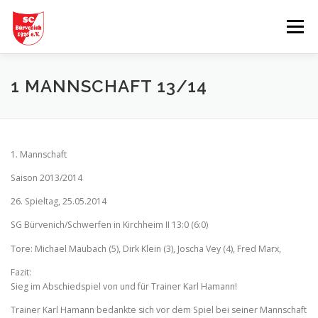
Zum
Inhalt
Menü
springen
START
AKTUELLES
MANNSCHAFTEN
1 MANNSCHAFT 13/14
TABELLEN
SPIELBERICHTE
GESCHICHTE
1. Mannschaft
Saison 2013/2014
VEREINSHEIM
PARTNER
26. Spieltag, 25.05.2014
SG Bürvenich/Schwerfen in Kirchheim II 13:0 (6:0)
Tore: Michael Maubach (5), Dirk Klein (3), Joscha Vey (4), Fred Marx,
Fazit:
Sieg im Abschiedspiel von und für Trainer Karl Hamann!
Trainer Karl Hamann bedankte sich vor dem Spiel bei seiner Mannschaft