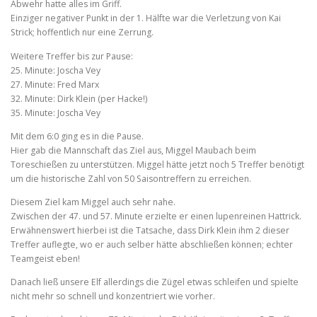
Abwehr hatte alles im Griff.
Einziger negativer Punkt in der 1. Hälfte war die Verletzung von Kai
Strick; hoffentlich nur eine Zerrung.
Weitere Treffer bis zur Pause:
25. Minute: Joscha Vey
27. Minute: Fred Marx
32. Minute: Dirk Klein (per Hacke!)
35. Minute: Joscha Vey
Mit dem 6:0 ging es in die Pause.
Hier gab die Mannschaft das Ziel aus, Miggel Maubach beim
Toreschießen zu unterstützen. Miggel hätte jetzt noch 5 Treffer benötigt
um die historische Zahl von 50 Saisontreffern zu erreichen.
Diesem Ziel kam Miggel auch sehr nahe.
Zwischen der 47. und 57. Minute erzielte er einen lupenreinen Hattrick.
Erwähnenswert hierbei ist die Tatsache, dass Dirk Klein ihm 2 dieser
Treffer auflegte, wo er auch selber hätte abschließen können; echter
Teamgeist eben!
Danach ließ unsere Elf allerdings die Zügel etwas schleifen und spielte
nicht mehr so schnell und konzentriert wie vorher.