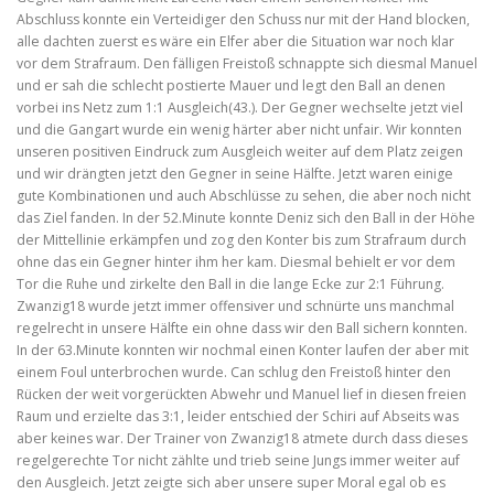
Abschluss konnte ein Verteidiger den Schuss nur mit der Hand blocken,
alle dachten zuerst es wäre ein Elfer aber die Situation war noch klar
vor dem Strafraum. Den fälligen Freistoß schnappte sich diesmal Manuel
und er sah die schlecht postierte Mauer und legt den Ball an denen
vorbei ins Netz zum 1:1 Ausgleich(43.). Der Gegner wechselte jetzt viel
und die Gangart wurde ein wenig härter aber nicht unfair. Wir konnten
unseren positiven Eindruck zum Ausgleich weiter auf dem Platz zeigen
und wir drängten jetzt den Gegner in seine Hälfte. Jetzt waren einige
gute Kombinationen und auch Abschlüsse zu sehen, die aber noch nicht
das Ziel fanden. In der 52.Minute konnte Deniz sich den Ball in der Höhe
der Mittellinie erkämpfen und zog den Konter bis zum Strafraum durch
ohne das ein Gegner hinter ihm her kam. Diesmal behielt er vor dem
Tor die Ruhe und zirkelte den Ball in die lange Ecke zur 2:1 Führung.
Zwanzig18 wurde jetzt immer offensiver und schnürte uns manchmal
regelrecht in unsere Hälfte ein ohne dass wir den Ball sichern konnten.
In der 63.Minute konnten wir nochmal einen Konter laufen der aber mit
einem Foul unterbrochen wurde. Can schlug den Freistoß hinter den
Rücken der weit vorgerückten Abwehr und Manuel lief in diesen freien
Raum und erzielte das 3:1, leider entschied der Schiri auf Abseits was
aber keines war. Der Trainer von Zwanzig18 atmete durch dass dieses
regelgerechte Tor nicht zählte und trieb seine Jungs immer weiter auf
den Ausgleich. Jetzt zeigte sich aber unsere super Moral egal ob es