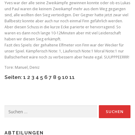
Yves war der alle seine Zweikämpfe gewinnen konnte oder ob es Lukas
und Paul waren die keinem Zweikampf mehr aus dem Weg gegangen
sind, alle wollten den Sieg verteidigen. Der Gegner hatte jetzt zwar viel
Ballbesitz konnte aber auch nur noch einmal Finn gefährlich werden.
Aber diesen Schuss in die kurze Ecke parierte er hervorragend. So
waren es dann noch lange 10-12Minuten aber mit viel Leidenschaft
haben wir diesen Sieg erkämpft.
Fazit des Spiels: der gehaltene Elfmeter von Finn war der Wecker für
unser Spiel. Kämpferisch Note: 1, Läuferisch Note:1 Moral Note:1 nur
Ballsicherheit wäre noch zu verbessern aber heute egal. SUUPPPEERRR!
Tore: Manuel, Deniz
Seiten:
1
2
3
4
5
6
7
8
9
10
11
Suchen
nach:
ABTEILUNGEN