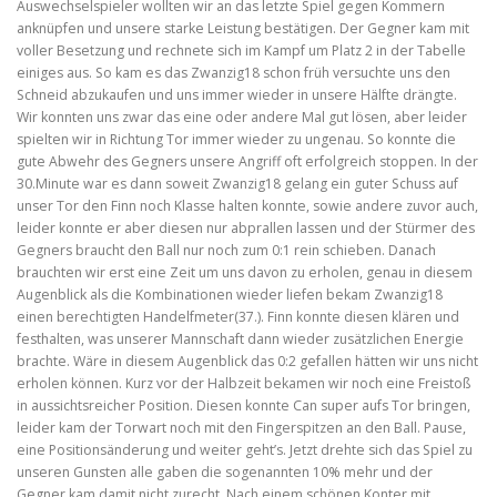
Auswechselspieler wollten wir an das letzte Spiel gegen Kommern
anknüpfen und unsere starke Leistung bestätigen. Der Gegner kam mit
voller Besetzung und rechnete sich im Kampf um Platz 2 in der Tabelle
einiges aus. So kam es das Zwanzig18 schon früh versuchte uns den
Schneid abzukaufen und uns immer wieder in unsere Hälfte drängte.
Wir konnten uns zwar das eine oder andere Mal gut lösen, aber leider
spielten wir in Richtung Tor immer wieder zu ungenau. So konnte die
gute Abwehr des Gegners unsere Angriff oft erfolgreich stoppen. In der
30.Minute war es dann soweit Zwanzig18 gelang ein guter Schuss auf
unser Tor den Finn noch Klasse halten konnte, sowie andere zuvor auch,
leider konnte er aber diesen nur abprallen lassen und der Stürmer des
Gegners braucht den Ball nur noch zum 0:1 rein schieben. Danach
brauchten wir erst eine Zeit um uns davon zu erholen, genau in diesem
Augenblick als die Kombinationen wieder liefen bekam Zwanzig18
einen berechtigten Handelfmeter(37.). Finn konnte diesen klären und
festhalten, was unserer Mannschaft dann wieder zusätzlichen Energie
brachte. Wäre in diesem Augenblick das 0:2 gefallen hätten wir uns nicht
erholen können. Kurz vor der Halbzeit bekamen wir noch eine Freistoß
in aussichtsreicher Position. Diesen konnte Can super aufs Tor bringen,
leider kam der Torwart noch mit den Fingerspitzen an den Ball. Pause,
eine Positionsänderung und weiter geht’s. Jetzt drehte sich das Spiel zu
unseren Gunsten alle gaben die sogenannten 10% mehr und der
Gegner kam damit nicht zurecht. Nach einem schönen Konter mit