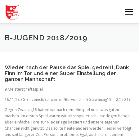
Zum
Inhalt
Menü
springen
START
AKTUELLES
MANNSCHAFTEN
B-JUGEND 2018/2019
TABELLEN
SPIELBERICHTE
GESCHICHTE
Wieder nach der Pause das Spiel gedreht, Dank
Finn im Tor und einer Super Einstellung der
ganzen Mannschaft
VEREINSHEIM
PARTNER
9.Meisterschaftsspiel
16.11.18 SG Sinzenich/Schwerfen/Bürvenich – SG Zwanzig18 2:1 (0:1)
Gegen Zwanzig18 hatten wir nach dem Hinspiel noch was gut zu
machen. Im ersten Spiel waren wir nicht spielerisch unterlegen haben
aber einfache Tore zur Niederlage kassiert und unsere eigenen
Chancen nicht genutzt. Das sollte heute anders werden, leider verfolgt
uns seit längerer Zeit Personalprobleme. Egal, auch nur mit einem