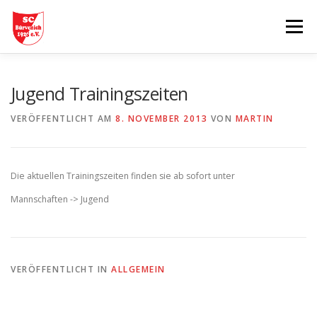
Zum
Inhalt
Menü
springen
START
AKTUELLES
MANNSCHAFTEN
Jugend Trainingszeiten
VERÖFFENTLICHT AM
8. NOVEMBER 2013
VON
MARTIN
TABELLEN
SPIELBERICHTE
GESCHICHTE
Die aktuellen Trainingszeiten finden sie ab sofort unter
VEREINSHEIM
PARTNER
Mannschaften -> Jugend
VERÖFFENTLICHT IN
ALLGEMEIN